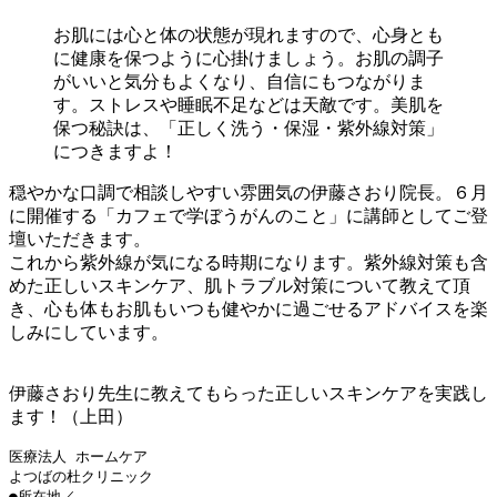
お肌には心と体の状態が現れますので、心身とも
に健康を保つように心掛けましょう。お肌の調子
がいいと気分もよくなり、自信にもつながりま
す。ストレスや睡眠不足などは天敵です。美肌を
保つ秘訣は、「正しく洗う・保湿・紫外線対策」
につきますよ！
穏やかな口調で相談しやすい雰囲気の伊藤さおり院長。６月
に開催する「カフェで学ぼうがんのこと」に講師としてご登
壇いただきます。
これから紫外線が気になる時期になります。紫外線対策も含
めた正しいスキンケア、肌トラブル対策について教えて頂
き、心も体もお肌もいつも健やかに過ごせるアドバイスを楽
しみにしています。
伊藤さおり先生に教えてもらった正しいスキンケアを実践し
ます！（上田）
医療法人 ホームケア

よつばの杜クリニック

●所在地／
