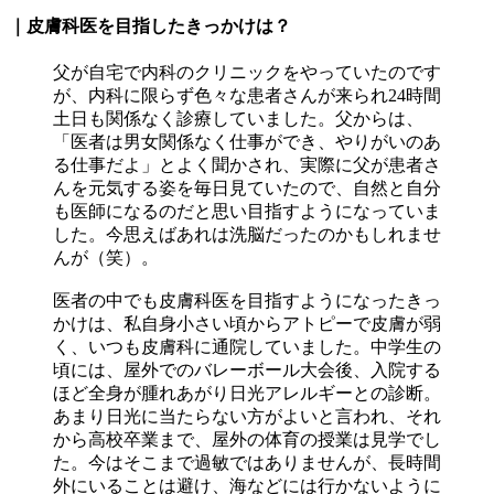
｜皮膚科医を目指したきっかけは？
父が自宅で内科のクリニックをやっていたのです
が、内科に限らず色々な患者さんが来られ24時間
土日も関係なく診療していました。父からは、
「医者は男女関係なく仕事ができ、やりがいのあ
る仕事だよ」とよく聞かされ、実際に父が患者さ
んを元気する姿を毎日見ていたので、自然と自分
も医師になるのだと思い目指すようになっていま
した。今思えばあれは洗脳だったのかもしれませ
んが（笑）。
医者の中でも皮膚科医を目指すようになったきっ
かけは、私自身小さい頃からアトピーで皮膚が弱
く、いつも皮膚科に通院していました。中学生の
頃には、屋外でのバレーボール大会後、入院する
ほど全身が腫れあがり日光アレルギーとの診断。
あまり日光に当たらない方がよいと言われ、それ
から高校卒業まで、屋外の体育の授業は見学でし
た。今はそこまで過敏ではありませんが、長時間
外にいることは避け、海などには行かないように