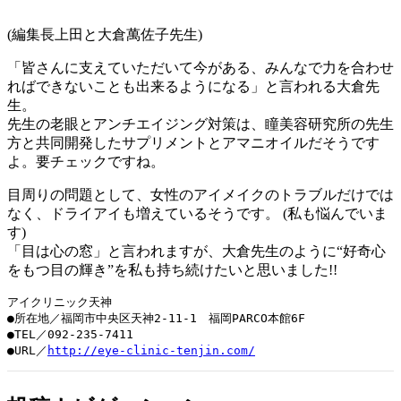
(編集長上田と大倉萬佐子先生)
「皆さんに支えていただいて今がある、みんなで力を合わせ
ればできないことも出来るようになる」と言われる大倉先
生。
先生の老眼とアンチエイジング対策は、瞳美容研究所の先生
方と共同開発したサプリメントとアマニオイルだそうです
よ。要チェックですね。
目周りの問題として、女性のアイメイクのトラブルだけでは
なく、ドライアイも増えているそうです。 (私も悩んでいま
す)
「目は心の窓」と言われますが、大倉先生のように“好奇心
をもつ目の輝き”を私も持ち続けたいと思いました!!
アイクリニック天神 

●所在地／福岡市中央区天神2-11-1　福岡PARCO本館6F

●TEL／092-235-7411

●URL／
http://eye-clinic-tenjin.com/