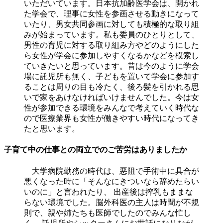
いただいています。日本抗加齢医学会は、開かれ
た学会で、理事に女性を参画させる動きになって
いたり、男女共同参画に対しても積極的な取り組
みが始まっています。私も委員のひとりとして、
男性の育児に対する取り組み方やどのようにした
ら女性が学会に参加しやすくなるかなどを模索し
ていきたいと思っています。昔は今のように学会
場に託児所も無く、子どもを置いて学会に参加す
ることは周りの目も冷たく、後ろ髪を引かれる思
いで家をあけなければいけませんでした。今は女
性が参加できる環境をみんなで考えていく時代な
ので医療業界も女性が働きやすい時代になってき
たと思います。
子育て中の仕事との両立でのご苦労はありましたか
大学病院勤務の時代は、悪阻で手術中に具合が
悪くなった時に「そんなにきついなら辞めたらい
いのに」と言われたり、 出産後は搾乳もままな
らない環境でした。脳外科医の主人は時間が不規
則で、親や姉たちも医師でしたのでみんな忙し