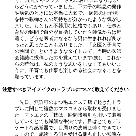
く、 託児所やシッターさんにお世話になりなが
らどうにかやっていました。下の子の喘息の発作
や病気のときには本当に大変で、 病気のお子様
を持つ親御さんの気持ちが分かったような気がし
ました。もともと不器用な性格でもあり、仕事と
育児の狭間で自分が目指していた医師像からは程
遠く、どうせ医者になるなら男に生まれれば良か
ったと思ったこともありました。「女医と子育て
の狭間で」というようなタイトルで、当時の医師
会雑誌に投稿したのを覚えています(笑)。 これか
らの時代は、私のような思いをしなくてもいいよ
うに、子育ても仕事も楽しめる社会になることを
願っています。
注意すべきアイメイクのトラブルについて教えてください
先日、無許可のまつ毛エクステ店で起きたトラ
ブルに関して複数のマスコミから取材を受けまし
た。マッエクの手技は、瞬間接着剤を用いて装着
していくとても繊細な手法です。目はとてもデリ
ケートな感覚器で、目周りの皮膚は薄くできてい
ますので、施術する側も受ける側も正しい知識を