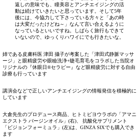
返しの意味でも、瞳美容とアンチエイジングの活
動は続けていきたいと思っています。そして5年
後には、今協力して下さっている方々と「あの時
は大変だったけどね～」なんて言い合えるように
なっているといいですね。しばらく旅行もできて
いないので、ゆっくりハワイにでも行きたいな。
姉である皮膚科医 津田 攝子が考案した「津田式静脈マッサ
ージ」と眼精疲労や眼瞼洗浄+睫毛育毛をコラボした当院オ
リジナルの『休眼日®セラピー』など眼精疲労に対する自由
診療も行っています
講演会などで正しいアンチエイジングの情報発信を積極的に
しています
大倉先生のプロデュース商品、ヒトミビヨウラボの「アマニ
エクストラ バージンオイル」(右)、 抗酸化サプリメント
「ビジョンフォーミュラ」(左)は、GINZA SIXでも購入でき
ます