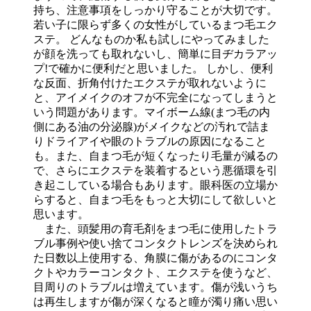
持ち、注意事項をしっかり守ることが大切です。
若い子に限らず多くの女性がしているまつ毛エク
ステ。 どんなものか私も試しにやってみました
が顔を洗っても取れないし、簡単に目ヂカラアッ
プ!で確かに便利だと思いました。 しかし、便利
な反面、折角付けたエクステが取れないように
と、アイメイクのオフが不完全になってしまうと
いう問題があります。マイボーム線(まつ毛の内
側にある油の分泌腺)がメイクなどの汚れで詰ま
りドライアイや眼のトラブルの原因になること
も。また、自まつ毛が短くなったり毛量が減るの
で、さらにエクステを装着するという悪循環を引
き起こしている場合もあります。眼科医の立場か
らすると、自まつ毛をもっと大切にして欲しいと
思います。
また、頭髪用の育毛剤をまつ毛に使用したトラ
ブル事例や使い捨てコンタクトレンズを決められ
た日数以上使用する、角膜に傷があるのにコンタ
クトやカラーコンタクト、エクステを使うなど、
目周りのトラブルは増えています。傷が浅いうち
は再生しますが傷が深くなると瞳が濁り痛い思い