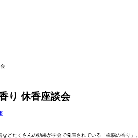
談会
香り 休香座談会
事
善などたくさんの効果が学会で発表されている「樟脳の香り」