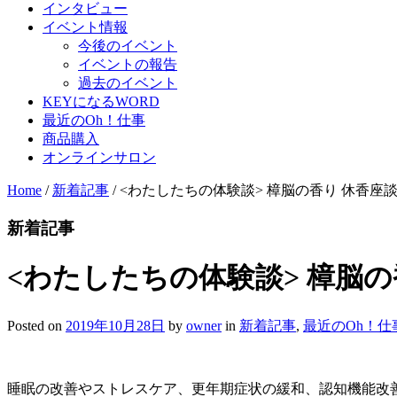
インタビュー
イベント情報
今後のイベント
イベントの報告
過去のイベント
KEYになるWORD
最近のOh！仕事
商品購入
オンラインサロン
Home
/
新着記事
/
<わたしたちの体験談> 樟脳の香り 休香座
新着記事
<わたしたちの体験談> 樟脳の
Posted on
2019年10月28日
by
owner
in
新着記事
,
最近のOh！仕
睡眠の改善やストレスケア、更年期症状の緩和、認知機能改