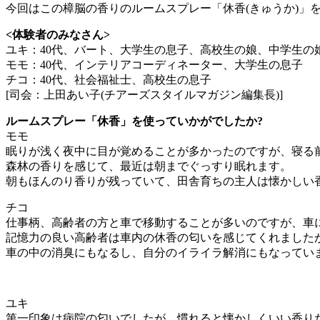
今回はこの樟脳の香りのルームスプレー「休香(きゅうか)」
<体験者のみなさん>
ユキ：40代、バート、大学生の息子、高校生の娘、中学生の
モモ：40代、インテリアコーディネーター、大学生の息子
チコ：40代、社会福祉士、高校生の息子
[司会：上田あい子(チアーズスタイルマガジン編集長)]
ルームスプレー「休香」を使っていかがでしたか?
モモ
眠りが浅く夜中に目が覚めることが多かったのですが、寝る
森林の香りを感じて、最近は朝までぐっすり眠れます。
朝もほんのり香りが残っていて、田舎育ちの主人は懐かしい
チコ
仕事柄、高齢者の方と車で移動することが多いのですが、車
記憶力の良い高齢者は車内の休香の匂いを感じてくれました
車の中の消臭にもなるし、自分のイライラ解消にもなってい
ユキ
第一印象は病院の匂いでしたが、慣れると懐かしくいい香り