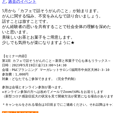
と
,
過去のイベント
5月から「カフェで話そうがんのこと」が始まります。
がんに関する悩み、不安をみんなで語り合いましょう。
話すことは放すことです。
がん経験者の思いを共有することで社会全体の理解を深めた
いと思います。
美味しいお茶とお菓子をご用意します。
少しでも気持ちが楽になりますように★
【セミナー内容】

第1回 カフェで話そうがんのこと～新茶と和菓子で心も体もリラックス～

日時：2023年5月19日(金)13:00〜14:30

会場：P&Cプランニング マーガレットサロン(福岡市中央区天神2-3-10　
参加費：1,000円

対象：どなたでもご参加できます。（完全予約制）

参加は会場とオンライン参加が選べます。

★オンライン参加の方へは改めてメールでZoomのURLをお送りします

（新型コロナ感染症拡大の状況を見て開催方法が変更になる場合があります
＊キャンセルをされる場合は3日前までにご連絡ください。それ以降はキャ