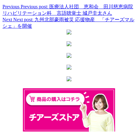
Previous
Previous post:
医療法人社団 恵和会 田川慈恵病院
リハビリテーション科 言語聴覚士 城戸圭太さん
Next
Next post:
九州北部豪雨被災 応援物産 「チアーズマル
シェ」を開催