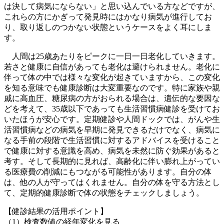
は決して病気にならない」と思い込んでいる方などですが、
これらの方にかぎって発見時にはかなり病気が進行してお
り、取り返しのつかない状態というケースをよく耳にしま
す。
人間は25歳あたりをピークに一日一日老化していきます。
若さと健康に自信があっても老化は避けられません。老化に
伴って体の中では様々な変化が起きていますから、この変化
を知る意味でも健康診断は大変重要なのです。特に家族や親
戚に高血圧、糖尿病の方がおられる場合は、遺伝的な要因な
どを考えて、35歳以下であっても生活習慣病健診を受けてお
いたほうが安心です。定期健診や人間ドックでは、がんや生
活習慣病などの病気を早期に発見できるだけでなく、病気に
なる手前の段階で生活習慣に対するアドバイスを受けること
で健康に対する意識を高め、病気を未然に防ぐ効果があると
考す。そして長期的に見れば、高齢化に伴い膨れ上がってい
る医療費の削減にもつながる可能性があります。自分の体
は、他の人が守ってはくれません。自分の体を守る方法とし
て、定期的健康診断で体の状態をチェックしましょう。
【健診結果の活用ポイント】
（1）検査数値の経年変化を見る